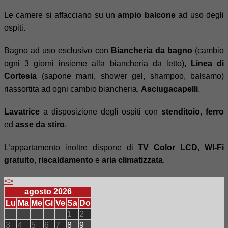
Le camere si affacciano su un
ampio balcone
ad uso degli
ospiti.
Bagno ad uso esclusivo con
Biancheria da bagno
(cambio
ogni 3 giorni insieme alla biancheria da letto),
Linea di
Cortesia
(sapone mani, shower gel, shampoo, balsamo)
riassortita ad ogni cambio biancheria,
Asciugacapelli
.
Lavatrice
a disposizione degli ospiti con
stenditoio
,
ferro
ed
asse da stiro
.
L’appartamento inoltre dispone di
TV Color LCD
,
WI-Fi
gratuito
,
riscaldamento
e
aria climatizzata
.
<
>
agosto 2026
Lu
Ma
Me
Gi
Ve
Sa
Do
1
2
3
4
5
6
7
8
9