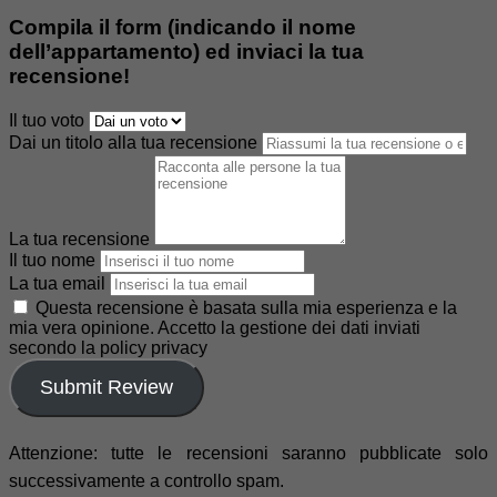
Compila il form (indicando il nome
dell’appartamento) ed inviaci la tua
recensione!
Il tuo voto
Dai un titolo alla tua recensione
La tua recensione
Il tuo nome
La tua email
Questa recensione è basata sulla mia esperienza e la
mia vera opinione. Accetto la gestione dei dati inviati
secondo la policy privacy
Submit Review
Attenzione: tutte le recensioni saranno pubblicate solo
successivamente a controllo spam.