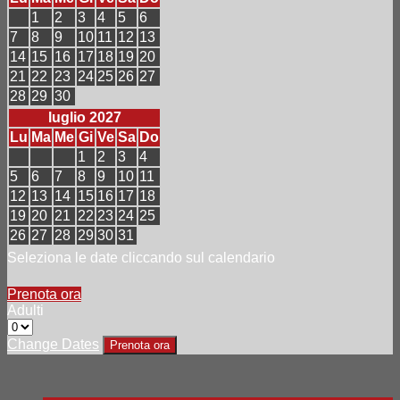
1
2
3
4
5
6
7
8
9
10
11
12
13
14
15
16
17
18
19
20
21
22
23
24
25
26
27
28
29
30
luglio 2027
Lu
Ma
Me
Gi
Ve
Sa
Do
1
2
3
4
5
6
7
8
9
10
11
12
13
14
15
16
17
18
19
20
21
22
23
24
25
26
27
28
29
30
31
Seleziona le date cliccando sul calendario
Prenota ora
Adulti
Change Dates
Prenota ora