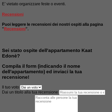
E’ vietato organizzare feste o eventi.
Recensioni
Puoi leggere le recensioni dei nostri ospiti alla pagina
“
Recensioni
“.
Sei stato ospite dell’appartamento Kaat
Edonè?
Compila il form (indicando il nome
dell’appartamento) ed inviaci la tua
recensione!
Il tuo voto
Dai un titolo alla tua recensione