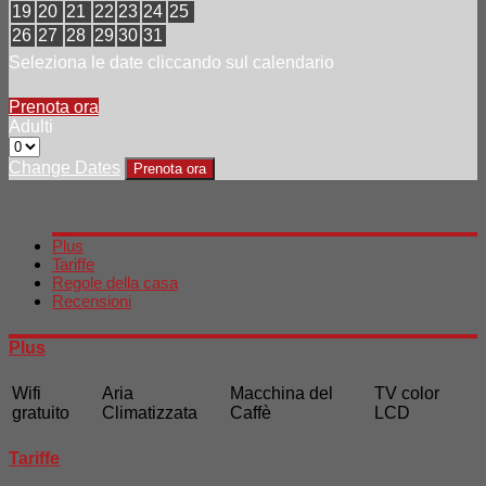
19
20
21
22
23
24
25
26
27
28
29
30
31
Seleziona le date cliccando sul calendario
Prenota ora
Adulti
Change Dates
Prenota ora
Plus
Tariffe
Regole della casa
Recensioni
Plus
Wifi
Aria
Macchina del
TV color
gratuito
Climatizzata
Caffè
LCD
Tariffe