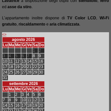
Lavatrice
a disposizione degli ospiti con
stenditoio
,
ferro
ed
asse da stiro
.
L’appartamento inoltre dispone di
TV Color LCD
,
WI-Fi
gratuito
,
riscaldamento
e
aria climatizzata
.
<
>
agosto 2026
Lu
Ma
Me
Gi
Ve
Sa
Do
1
2
3
4
5
6
7
8
9
10
11
12
13
14
15
16
17
18
19
20
21
22
23
24
25
26
27
28
29
30
31
settembre 2026
Lu
Ma
Me
Gi
Ve
Sa
Do
1
2
3
4
5
6
7
8
9
10
11
12
13
14
15
16
17
18
19
20
21
22
23
24
25
26
27