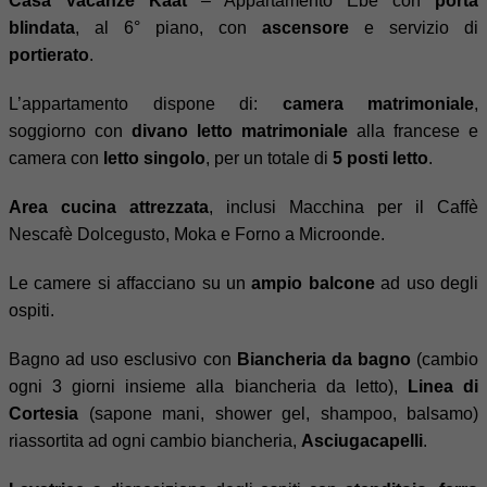
Casa Vacanze Kaat
– Appartamento Ebe con
porta
blindata
, al 6° piano, con
ascensore
e servizio di
portierato
.
L’appartamento dispone di:
camera matrimoniale
,
soggiorno con
divano letto matrimoniale
alla francese e
camera con
letto singolo
, per un totale di
5 posti letto
.
Area cucina attrezzata
, inclusi Macchina per il Caffè
Nescafè Dolcegusto, Moka e Forno a Microonde.
Le camere si affacciano su un
ampio balcone
ad uso degli
ospiti.
Bagno ad uso esclusivo con
Biancheria da bagno
(cambio
ogni 3 giorni insieme alla biancheria da letto),
Linea di
Cortesia
(sapone mani, shower gel, shampoo, balsamo)
riassortita ad ogni cambio biancheria,
Asciugacapelli
.