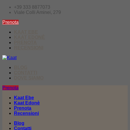
+39 333 8877073
Viale Colli Aminei, 279
Prenota
KAAT EBE
KAAT EDONÈ
PRENOTA
RECENSIONI
BLOG
CONTATTI
DOVE SIAMO
Prenota
Kaat Ebe
Kaat Edonè
Prenota
Recensioni
Blog
Contatti