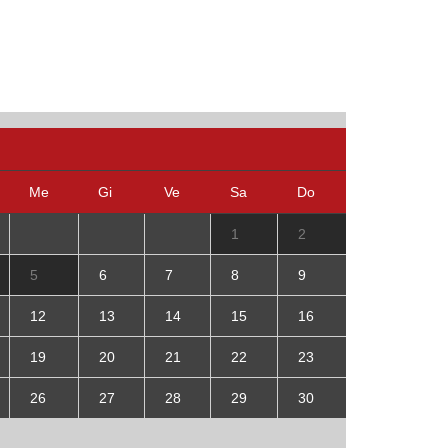
Me
Gi
Ve
Sa
Do
1
2
5
6
7
8
9
12
13
14
15
16
19
20
21
22
23
26
27
28
29
30