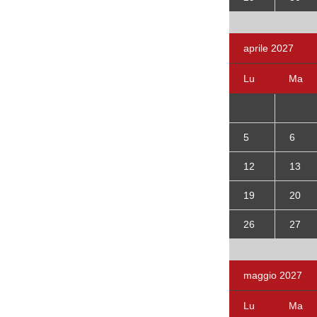
aprile 2027
Lu
Ma
5
6
12
13
19
20
26
27
maggio 2027
Lu
Ma