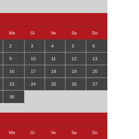
Me
Gi
Ve
Sa
Do
2
3
4
5
6
9
10
11
12
13
16
17
18
19
20
23
24
25
26
27
30
Me
Gi
Ve
Sa
Do