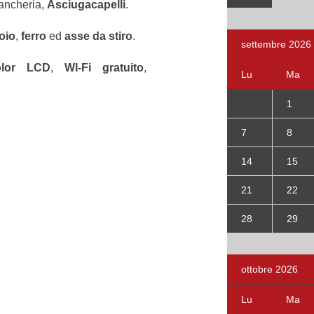
iancheria,
Asciugacapelli
.
oio
,
ferro
ed
asse da stiro
.
settembre 2026
lor LCD
,
WI-Fi gratuito
,
Lu
Ma
1
7
8
14
15
21
22
28
29
ottobre 2026
Lu
Ma