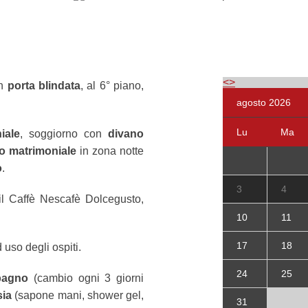
<
>
on
porta blindata
, al 6° piano,
agosto 2026
Lu
Ma
iale
, soggiorno con
divano
tto matrimoniale
in zona notte
o
.
3
4
il Caffè Nescafè Dolcegusto,
10
11
17
18
 uso degli ospiti.
24
25
bagno
(cambio ogni 3 giorni
sia
(sapone mani, shower gel,
31