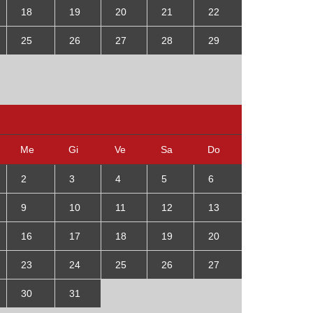
18
19
20
21
22
25
26
27
28
29
Me
Gi
Ve
Sa
Do
2
3
4
5
6
9
10
11
12
13
16
17
18
19
20
23
24
25
26
27
30
31