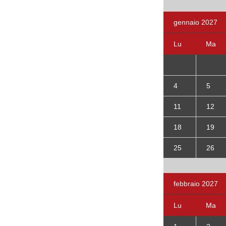
gennaio 2027
Lu
Ma
4
5
11
12
18
19
25
26
febbraio 2027
Lu
Ma