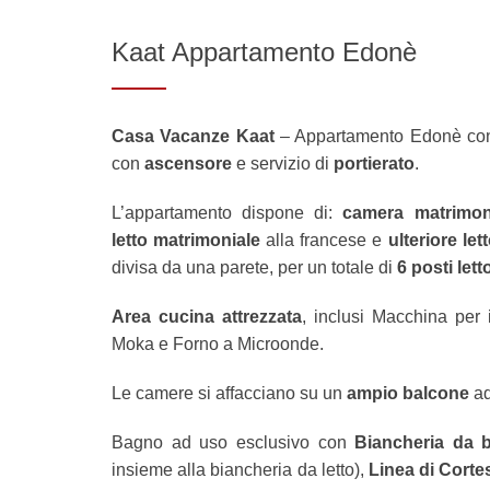
Kaat Appartamento Edonè
Casa Vacanze Kaat
– Appartamento Edonè c
con
ascensore
e servizio di
portierato
.
L’appartamento dispone di:
camera matrimon
letto matrimoniale
alla francese e
ulteriore le
divisa da una parete, per un totale di
6 posti lett
Area cucina attrezzata
, inclusi Macchina per 
Moka e Forno a Microonde.
Le camere si affacciano su un
ampio balcone
ad
Bagno ad uso esclusivo con
Biancheria da 
insieme alla biancheria da letto),
Linea di Corte