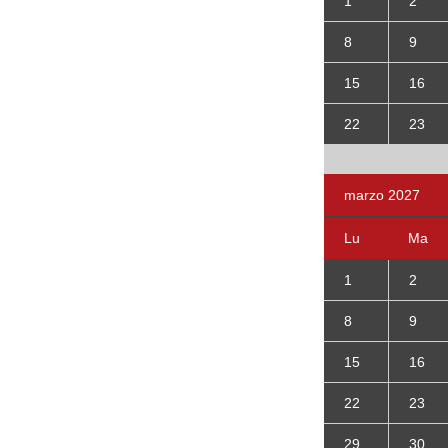
1
2
8
9
15
16
22
23
marzo 2027
Lu
Ma
1
2
8
9
15
16
22
23
29
30