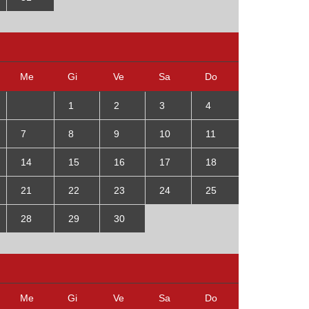
Me
Gi
Ve
Sa
Do
1
2
3
4
7
8
9
10
11
14
15
16
17
18
21
22
23
24
25
28
29
30
Me
Gi
Ve
Sa
Do