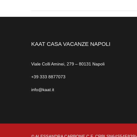
KAAT CASA VACANZE NAPOLI
Viale Colli Aminei, 279 – 80131 Napoli
+39 333 8877073
info@kaat.it
© ALESSANDRA CARBONE C.F. CRBLSN64S54F839V 