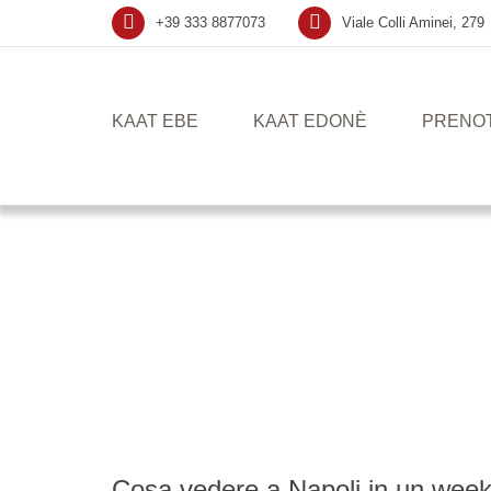
+39 333 8877073
Viale Colli Aminei, 279
KAAT EBE
KAAT EDONÈ
PRENO
Cosa vedere a Napoli in un wee